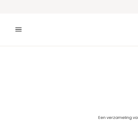
Doorgaan
naar
artikel
Een verzameling va