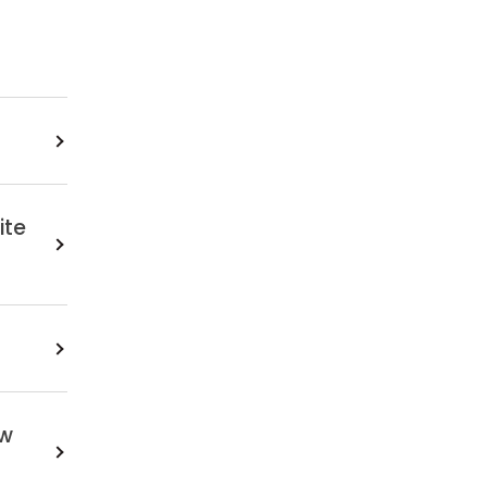
ite
uw