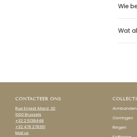
Wie be
Wat al
CONTACTEER ONS
COLLECTI
Rue Ernest Allard, 30
Armbanden
1000 Brussels
Oorringen
+32 2 5138448
+32 476 278351
Ringen
Mail us
Kettingen