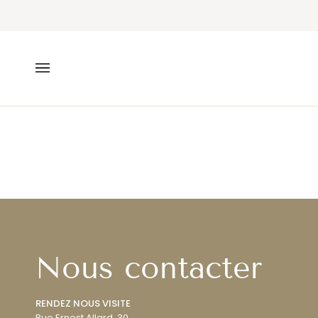
Passer
au
contenu
Nous contacter
RENDEZ NOUS VISITE
Rue Ernest Allard, 30