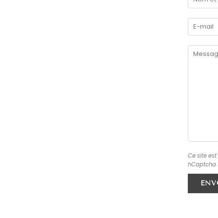
Ce site es
hCaptcha s
ENV