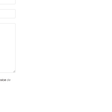
rvice
de