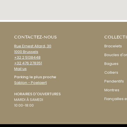
CONTACTEZ-NOUS
COLLECT
Rue Ernest Allard, 30
Bracelets
1000 Brussels
Boucles d'or
+32 2 5138448
+32 476 278351
Bagues
Mail us
Colliers
Parking le plus proche
Pendentifs
Sablon - Poelaert
Montres
HORAIRES D'OUVERTURES
Fiançailles 
MARDI À SAMEDI
10:00-18:00