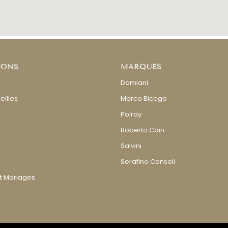
IONS
MARQUES
Damiani
eilles
Marco Bicego
Poiray
Roberto Coin
Salvini
Serafino Consoli
et Mariages