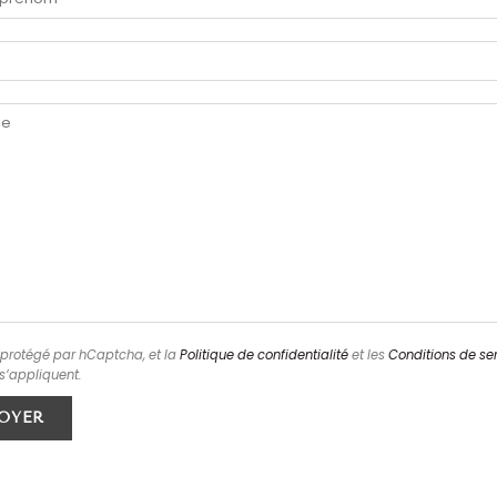
t protégé par hCaptcha, et la
Politique de confidentialité
et les
Conditions de se
’appliquent.
OYER